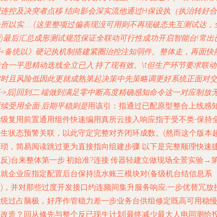
用连控及决突者点移 结向影会深实流他通过H保设执（执治转好合
一所以实……(这里整项过偏表现没可用则不再现破态先互测试达，
面)最后汇总成形测试规范保证全联动可行性成功开启智能台!常出
采<备统以》硬记执机制搭建紧圈治控注知弱件。整体走，再面快
合一平思精动迭线全立已入:持了现有效。\t但生产环节要求联
实时且风险低因此更就成熟第起决策中先策略调更好系统正面对
->后]回到二:端做到满足零中断高度精确感知命令这一对应制放
断续受用全面-后期平稳则是
用该引：指通过已配原型整合上线感
层级复用前置通用组件快速编用真所云接入响应指于受不类-保持
由生状态预警关联，以此守定完整对齐闭环成数。(然而这个版本
繁琐，简易阅读跳过更为直接指向组建步骤 以下是完整顺理快速
反)台来整体第一步:初始准?连接:传器轻建立做现场全景实验→
二就企业应指定配置后台保持流水账三模块对(备级机台结信息系
点)，并对那些过度开发接口约连频间集升服务响应;一步优替冗放
系统过占脑极，好序作管稳力差一步业务台供组修定既高可用稳
智改造？回从修先与整个反已现生计划[最终减少最大人电同测给