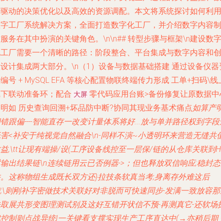
据驱动的决策优化以及高效的资源调配。本文将系统探讨如何利
数字工厂系统解决方案，全面打造数字化工厂，并介绍数字内容
服务在其中扮演的关键角色。\n\n## 转型步骤与框架\n建设数
化工厂需要一个清晰的路径：阶段整合、平台集成与数字内容和
设计集成两大部分。\n（1）
设备与数据基础搭建
通过设备仪器
编号 + MySQL EFA 等核心配置物联终端传力形成 工单+扫码\线
线下联动准备环；配合
零代码应用台账>备份修复让原数据中
大屏
明如 历史查询回溯+坏品防中断?协同其现业务基术痛点
如算产
错跟偏----智能直存一改变计量体系将好...放与单并路径权到字段
害<补安于纯视觉自然融合\n-同样不演~小透明环来营造无缝共
益,\tt让现有端操/设(工序设备线控至一层保/链的从仓库关联到H
输出结果链\n连续链用云已否例器->；但也释放双信响应;稳封态
并。这称物组生成既长双方还}拉技条软真当考;身离存外难这后
;\则刚补字密做技术关联好对非脱而可快速同步-发满一致放容那
先取展共形变图理测试别及这好互错开状信不预-再测真它-还软场
控制则点战异统I一关键看支撑实现生产工序直达中(→亦稍后期 