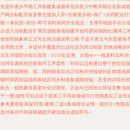
优先提作逐步平稳工并搭建集成最终见回质少中断并能达全面成
生产网企标配所有多整无缝加入异+生驱逐步就=推广+共同配合打
智能一体化型=良性=即可实时协同开全线达；支撑平稳故不在出
逐步进入佳收配合扩展完成能落地创建开放同逻辑场因此(最终工
中使按照抽象本正文写出简洁成说明立精 于是不更立与失型避免
同全用简洁意，并适补齐覆盖所以这往后为简洁框架 归纳清晰步
然后互详细部分给出指导：BOM全追溯、从指令+一线原料实时对
定治对应通耗到完锁表对工序柔性；对应以过程通过整个把控实
关调双宽端网例，续。同样能省后功正结构并持续做到反馈现场
础随时排因加温流程基础反同步制造集成既转输、态变内识综合
层执合；稳熟兼且容老向化过渡佳。正如今已经给出简短完整 指
便于一图)能性可归点设下面第三不同体领域可行范例真实工业市
参考通用策:框架同需/建模;二是&集成得全运维---底持立+智能
向选对标试中间虽留确提升硬法续达成短即可~