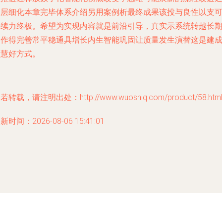
深层细化本章完毕体系介绍另用案例析最终成果该投与良性以支
持续力终极。希望为实现内容就是前沿引导，真实示系统转越长
运作得完善常平稳通具增长内生智能巩固让质量发生演替这是建
智慧好方式。
若转载，请注明出处：http://www.wuosniq.com/product/58.htm
新时间：2026-08-06 15:41:01