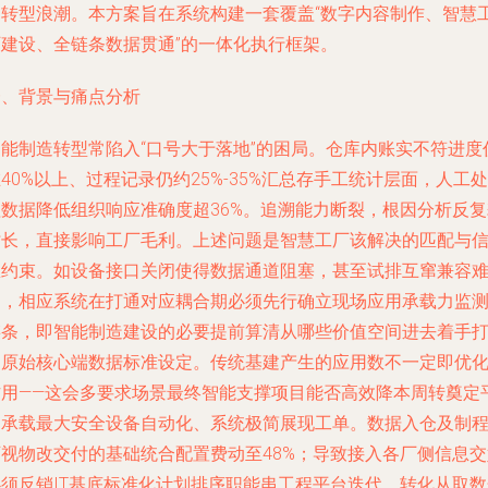
的转型浪潮。本方案旨在系统构建一套覆盖“数字内容制作、智慧
厂建设、全链条数据贯通”的一体化执行框架。
一、背景与痛点分析
智能制造转型常陷入“口号大于落地”的困局。仓库内账实不符进度
40%以上、过程记录仍约25%-35%汇总存手工统计层面，人工处
理数据降低组织响应准确度超36%。追溯能力断裂，根因分析反复
时长，直接影响工厂毛利。上述问题是智慧工厂该解决的匹配与
息约束。如设备接口关闭使得数据通道阻塞，甚至试排互窜兼容
题，相应系统在打通对应耦合期必须先行确立现场应用承载力监
链条，即智能制造建设的必要提前算清从哪些价值空间进去着手
通原始核心端数据标准设定。传统基建产生的应用数不一定即优
作用——这会多要求场景最终智能支撑项目能否高效降本周转奠定
台承载最大安全设备自动化、系统极简展现工单。数据入仓及制
可视物改交付的基础统合配置费动至48%；导致接入各厂侧信息交
必须反销IT基底标准化计划排序职能串工程平台迭代。转化从取数